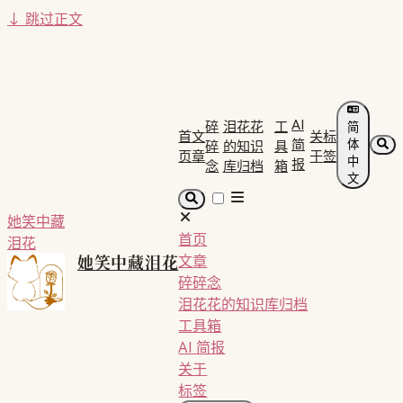
↓
跳过正文
AI
碎
泪花花
工
简
首
文
关
标
简
体
碎
的知识
具
页
章
于
签
中
报
念
库归档
箱
文
她笑中藏
首页
泪花
她笑中藏泪花
文章
碎碎念
泪花花的知识库归档
工具箱
AI 简报
关于
标签