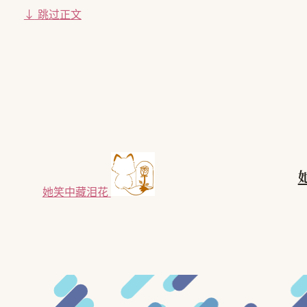
↓
跳过正文
她笑中藏泪花