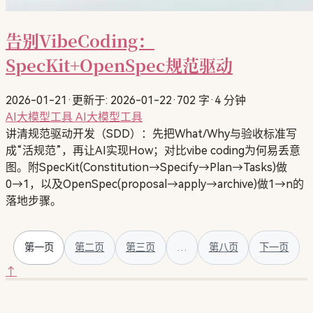
告别VibeCoding：
SpecKit+OpenSpec规范驱动
2026-01-21
·
更新于: 2026-01-22
·
702 字
·
4 分钟
AI大模型工具
AI大模型工具
讲清规范驱动开发（SDD）：先把What/Why与验收标准写
成“活规范”，再让AI实现How；对比vibe coding为何易丢意
图。附SpecKit(Constitution→Specify→Plan→Tasks)做
0→1，以及OpenSpec(proposal→apply→archive)做1→n的
落地步骤。
第一页
第二页
第三页
…
第八页
下一页
↑