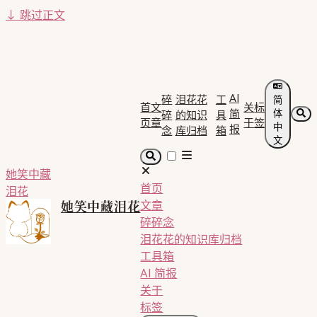
↓
跳过正文
AI
碎
泪花花
工
简
首
文
关
标
简
体
碎
的知识
具
页
章
于
签
中
报
念
库归档
箱
文
她笑中藏
首页
泪花
她笑中藏泪花
文章
碎碎念
泪花花的知识库归档
工具箱
AI 简报
关于
标签