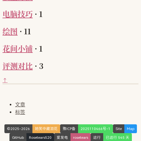
电脑技巧
·
1
绘图
·
11
花间小铺
·
1
评测对比
·
3
↑
文章
标签
©2025-2026
她笑中藏泪花
豫ICP备
2025110466号-1
Site
Map
GitHub
Rosetears520
爱发电
rosetears
运行
已运行 545 天