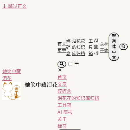
↓
跳过正文
AI
碎
泪花花
工
简
首
文
关
标
简
体
碎
的知识
具
页
章
于
签
中
报
念
库归档
箱
文
她笑中藏
首页
泪花
她笑中藏泪花
文章
碎碎念
泪花花的知识库归档
工具箱
AI 简报
关于
标签