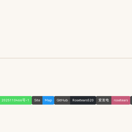
2025110466号-1
Site
Map
GitHub
Rosetears520
爱发电
rosetears