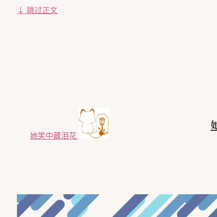
↓
跳过正文
她笑中藏泪花