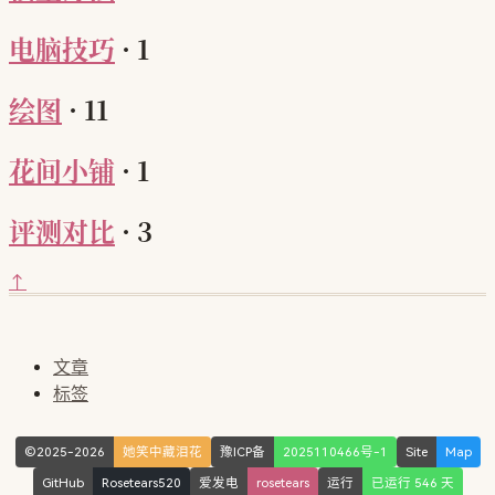
电脑技巧
·
1
绘图
·
11
花间小铺
·
1
评测对比
·
3
↑
文章
标签
©2025-2026
她笑中藏泪花
豫ICP备
2025110466号-1
Site
Map
GitHub
Rosetears520
爱发电
rosetears
运行
已运行 546 天