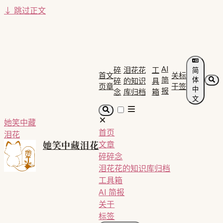
↓
跳过正文
AI
碎
泪花花
工
简
首
文
关
标
简
体
碎
的知识
具
页
章
于
签
中
报
念
库归档
箱
文
她笑中藏
首页
泪花
她笑中藏泪花
文章
碎碎念
泪花花的知识库归档
工具箱
AI 简报
关于
标签