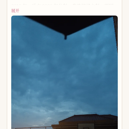
2019 年。后来 2020 年分科，我选择了文科，原因
展开
不止有我理科不想学，我觉得最重要的一个是，高中
班主任对我很好，我想跟着她。遇一良师，可改终生
命运。
我和现在的朋友，也大多似乎在这个期间变得熟络起
来，很美好，现在想起来还会嘴角上扬。当时我们一
起玩和平精英这款游戏，前段时间我们也在玩。其实
我们三个人的相似点几乎为零，唯一一样的就是都是
现代人，都会玩智能手机，我想和而不同就是这样的
吧。记得当时我们玩了很多游戏，但当时电脑和手机
的性能其实根本不够，最快乐的时期总是没有最好的
条件，知足者常乐吧。还有一个在夏天很频繁的事
情，就是每年暑假我总会去找哥哥，这大概是我当时
最期待的事情之一了。
我当时的写作方式，或者说“前摇”要么是在床上躺