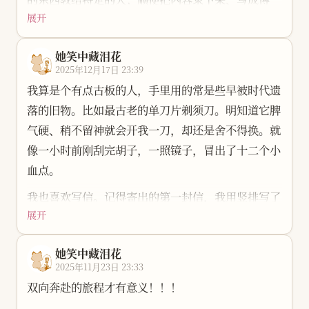
目前包含的功能（持续更新中）： 1）数据处理与统
我们真挺厉害。
展开
文，方便别人也方便未来的自己。那时的我大概还带
计分析：线性插值、年度平均、年均增长率、K-
还有一件很长的心愿：见到了认识快十年的网友。我
着几分少年的傲气，总觉得很多知识并不复杂，却被
Means 聚类、分组处理与检验等 2）图像与文本工
们在游乐场笑得很大声。因为你在旁边，我才把安全
她笑中藏泪花
层层包装成了付费的壁垒。在我心里，互联网的底色
具：图片二值化（黑白化）、文档分词、词云生成
2025年12月17日 23:39
杆压下去，去坐海盗船，去进鬼屋。勇气有时候不是
本该是共享与互助。
3）NLP / 主题模型：LDA 训练与评估（困惑度/一
我算是个有点古板的人，手里用的常是些早被时代遗
突然长出来的，是有人陪着你往前走一步。
致性）、SnowNLP 训练与情感分析
一路走来，教学的对象在变，我也在变。我逐渐明
落的旧物。比如最古老的单刀片剃须刀。明知道它脾
人活在流俗里，独木难支。没有家人和朋友，就没有
白，“用爱发电”在现实面前确实难免步履维艰。金
气硬、稍不留神就会开我一刀，却还是舍不得换。就
今天的我。谢谢你们一直包容我。
钱既是最高的门槛，也是最现实的问题。于是我开通
像一小时前刚刮完胡子，一照镜子，冒出了十二个小
新的一年，愿平安喜乐。愿日子里既有细碎的小幸
了自助赞赏，但依然坚持内容免费。希望以后能在理
血点。
福，也有随时重新出发的力气。
想与面包之间，找到一个平衡点。
我也喜欢写信。记得寄出的第一封信，我用竖排写了
做这个账号的时光真的很开心，尤其是最近这半年。
展开
繁体字，朋友完全看不懂。我后来把译文发过去，埋
我是一个感性的人，大家的帮助与支持真的会记很
怨我不早拿出来，好笑也幸福。
久，甚至在深夜里因为这份温暖而常湿了眼眶。
她笑中藏泪花
如今大家都忙着在短视频平台开账号，我却更愿意慢
2025年11月23日 23:33
特别是 aw 和 瓜瓜 两位小伙伴，给予了我前所未有
慢搭一个自己的博客，把日子一寸一寸写下来。没人
双向奔赴的旅程才有意义！！！
的支持与建议。学到了许多知识，也让我对账号接下
催，没算法推，我就按自己的节奏说话。