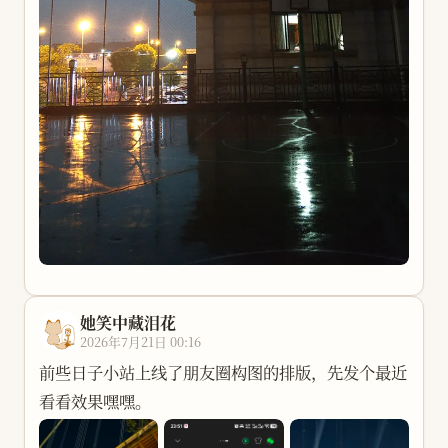
半个多小时，要么是骑着单车去公园转悠一圈。但现
在大床变成了小床，单车也生锈了。当时我特别喜欢
喝红豆芋圆奶茶，是因为当时特别喜欢看《请吃红小
豆吧》这个动漫。其实我现在也喜欢喝，但找不到
了。
我记忆里的高中夏夜，混杂着很多零碎的画面。骑着
车和别人一起买一杯红豆奶茶，然后像“街溜子”一
样漫无目的地到处转。说实话，我现在都搞不懂当时
在做什么。还有着一个人对着窗户发呆、迷茫，现在
应该是没有机会这样做了，其实发呆和迷茫是非常难
她笑中藏泪花
得的。还有着渴望着和别人偶遇，感觉好傻，真的。
2026年7月21日 00:16
其实我当时不知道《夏夜晚风》，当时我在听《橘子
前些日子小站上线了朋友圈构图的排版，先发个最近
汽水》《纸短情长》。印象中，还有高考之前和朋友
看看效果嘿嘿。
在池塘边用馒头喂鱼，我现在还想回去喂，可以的话
想买个钓鱼竿。记忆中故乡夏天的晚霞总是很美，美