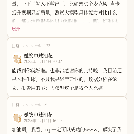
量，一下子就入不敷出了。比如想买个麦克风+声卡
提升视频录音质量，测试大模型具体能力对比什么
的，都要消耗很多的财力和时间。。。哎，挺难的。
展开
但文章又不想设置仅收费可看。因为有很多人还是承
担不起的，也背离了自己的初衷。
回复：cross-coid-123
今天降温了，学校那边也下雪了，悲伤了起来。想家
她笑中藏泪花
了呜呜呜。想要个温暖的地方。
2025年11月14日 20:02
能帮到你就好啦。也非常感谢你的支持啦！我目前还
是本科生耶。不过我是经管专业的，数据分析在论
文、报告用的多；大模型这个是我个人兴趣。
回复：cross-coid-59
她笑中藏泪花
2025年11月14日 16:20
加油啊，我看，up一定可以成功的www，解决了我