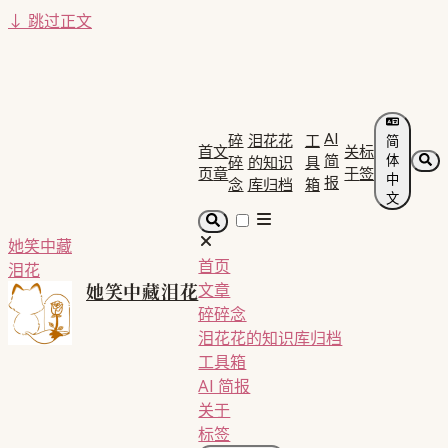
↓
跳过正文
AI
碎
泪花花
工
简
首
文
关
标
简
体
碎
的知识
具
页
章
于
签
中
报
念
库归档
箱
文
她笑中藏
首页
泪花
她笑中藏泪花
文章
碎碎念
泪花花的知识库归档
工具箱
AI 简报
关于
标签