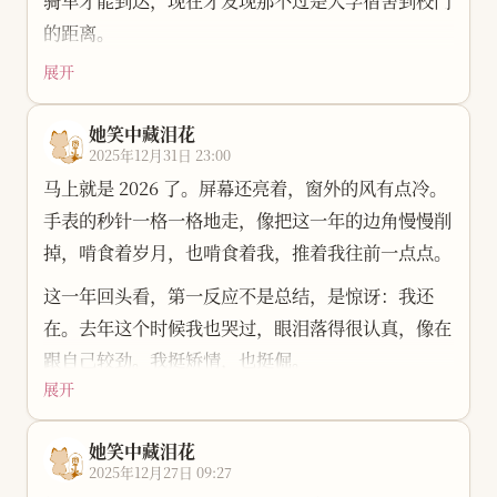
的距离。
展开
记忆里，我是从十三岁开始一个人坐火车的。从武汉
到郑州，卧铺，我睡在中铺。不记得到底用了多久，
她笑中藏泪花
只记得自己醒一阵、睡一阵，看看手机，吃哥哥给我
2025年12月31日 23:00
买的果盘。到了站，去了舅舅租的房子，在顶楼，印
马上就是 2026 了。屏幕还亮着，窗外的风有点冷。
象里有花，也有星星。
手表的秒针一格一格地走，像把这一年的边角慢慢削
后来上了大学，每半年都要走六百多公里。坐高铁要
掉，啃食着岁月，也啃食着我，推着我往前一点点。
四个多小时，坐火车要十二个小时。有一年五一，突
这一年回头看，第一反应不是总结，是惊讶：我还
然想家了，买到了下铺的卧铺回去了。那一次倒觉得
在。去年这个时候我也哭过，眼泪落得很认真，像在
很快，那是我这几年来唯一一次在卧铺上睡着。
跟自己较劲。我挺矫情，也挺倔。
这半年里，我有时也会一个人坐车，走五百多公里，
展开
这一年做了不少事。博客从零搭起来，页面一点点成
八九个小时。路程没变，却觉得很远，空落落的。
形；视频一条条剪，画面和节奏慢慢顺了；知识一层
她笑中藏泪花
前两天和朋友聚，发现每个人离得并不是很远，但相
层学，学完又忘，再学；在老师和朋友的帮忙下，拿
2025年12月27日 09:27
遇越要等一年半载。