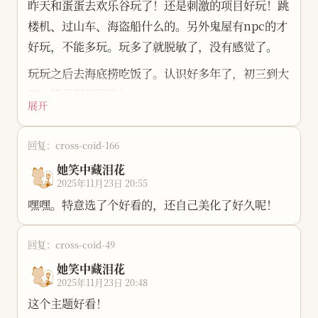
昨天和蛋蛋去欢乐谷玩了！还是刺激的项目好玩！跳
来该怎么走慢慢有了更清晰的方向。 也谢谢每一位
我的朋友不多，也有些奇妙。关系最好的两个朋友是
楼机、过山车、海盗船什么的。另外鬼屋有npc的才
愿意停下来看看的人，因为你们，我更确定：我正在
网上认识的。我们三个人几乎没有共同点，年龄差距
好玩，不能多玩。玩多了就脱敏了，没有感觉了。
做真正的自己，也在做我真正想做的事。
也很大，喜欢的东西更是南辕北辙。唯一的共同点，
玩玩之后去海底捞吃饭了。认识好多年了，初三到大
有些时候我也会迷茫：不知道该怎么走下去，甚至有
大概只是“都是人”。可我们就是能一起很快乐，互
四。终于见到面啦！
时候真的撑不住了。也许这确实是一段只许崩溃的旅
帮互助。可就是这样风马牛不相及的三个人，竟也守
展开
程，但只要还有你们在，我就想和这个小站一起，走
候了快十个年头。
得再远一点，再久一点。
回复：cross-coid-166
我好像又和谁都能聊得来。我没有真正讨厌的人，也
希望账号和小站，都能长长久久。我们也都能。 真
她笑中藏泪花
没有什么仇人。
2025年11月23日 20:55
的非常开心，谢谢大家。
我对新事物也很热情。新的 AI 产品出来，我总是第
嘿嘿。特意选了个好看的，还自己美化了好久呢！
一批去试；然后在一堆选择里挑一个最适合自己的，
用到很熟很顺。遇到觉得好的新产品，也会真金白银
回复：cross-coid-49
支持，认真写反馈。
她笑中藏泪花
2025年11月23日 20:48
可我又确实向往慢生活，喜欢温暖的节奏，却日程总
这个主题好看！
是满满当当，焦虑也常常跟着我。