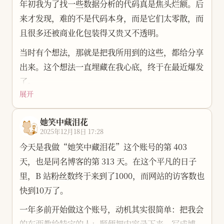
到一些还挺漂亮的结果。对 AI 的那股劲也没丢，始
年初我为了找一些数据分析的代码真是焦头烂额。后
终想站在前面一点，哪怕只是多看一眼、多试一次。
记得之前和一些人的距离只有两三米，现在却是个未
来才发现，难的不是代码本身，而是它们太零散，而
也在一次次流泪中变得坚强，伤痛是特别为我安排的
知数。高中有次放假回到学校看杂志，翻到了一句话
且很多还被商业化包装得又贵又不透明。
试炼 ，一旦我拥抱它化成我一部分，从此后是独一
“一期一会”。在不知不觉中和很多人见了最后一面
当时有个想法，那就是把我所用到的这些，都给分享
无二更坚强的我，我知道要往哪里走。
了。是偶然在班门前发现的一个同学，闲聊了几句；
出来。这个想法一直埋藏在我心底，终于在最近爆发
是一次聚会有人喝醉了给我说以后要永远有联系；是
也不是没有遗憾。事情太多，时间被我分得乱七八
了。
再正常不过的一次对视，和余光一瞥；也可能是那次
糟，几件很重要的事没做完，有的干脆错过了。朋友
展开
肝了五天五夜，XiLiSuite（溪狸 · 析理） 诞生了。
越过了山河相聚后的再见；也可能是我也不记得是什
对我说过一句话，我记到现在：“既然认识到了问
名字取意“析理”，音译“溪狸”。 我希望他像一
么了，只记得有人对我说“不许联系我”。
题，就不要因为惯性，一直没有改向。快点改变方法
她笑中藏泪花
只狸花猫在数据的小溪边捡光拾花，把凌乱一点点理
2025年12月18日 17:28
和做法，立刻行动就好了。这一年也和亲近的人吵了
故乡和故人离我越来越远了，远到现在要用年的单位
顺，最后让答案在喧嚣里也清亮可见。
今天是我做“她笑中藏泪花”这个账号的第 403
许久，这是我最后悔的事情，没有之一。
来计算。
天，也是同名博客的第 313 天。在这个平凡的日子
为了更方便上手，我还做了一个可视化界面。目前是
这一年也遇见了很多人。新朋友来了，老朋友还在，
一期一会，会者定离，难得一面，世当珍惜。
里，B 站粉丝数终于来到了1000，而网站的访客数也
初版，还在持续完善中，欢迎大家来试用、提意见、
谁也没丢。童年的一个小愿望也补上了：开了一个我
快到10万了。
一起打磨它 ： 项目地址：
的世界服务器，还是和最早一起玩的人。十几年了，
https://github.com/Rosetears520/XiLi
一年多前开始做这个账号，动机其实很简单：把我会
我们还在同一张地图上挖矿、盖房子，想想都觉得，
的东西教给特定的人；顺便把内容录下来、写成博