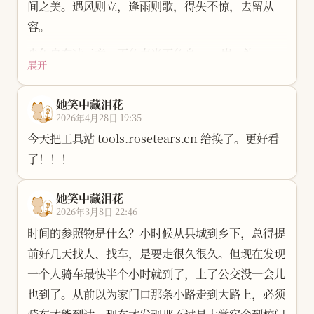
间之美。遇风则立，逢雨则歌，得失不惊，去留从
容。
少年自有凌云意，不负春光不负身。 一岁一礼，一
展开
寸欢喜；此生漫漫，且行且珍重。
祝我生日快乐。
她笑中藏泪花
2026年4月28日 19:35
今天把工具站 tools.rosetears.cn 给换了。更好看
了！！！
她笑中藏泪花
2026年3月8日 22:46
时间的参照物是什么？小时候从县城到乡下，总得提
前好几天找人、找车，是要走很久很久。但现在发现
一个人骑车最快半个小时就到了，上了公交没一会儿
也到了。从前以为家门口那条小路走到大路上，必须
骑车才能到达，现在才发现那不过是大学宿舍到校门