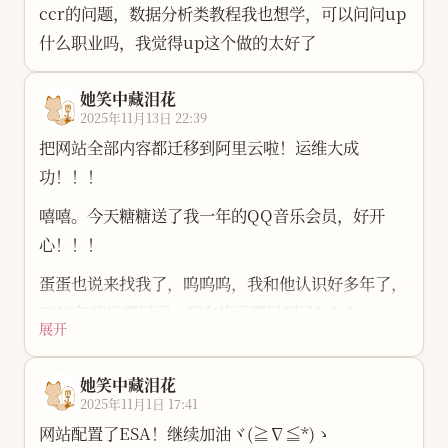
ccr的问题，数据分析类教程我也想学，可以问问up
什么职业吗，我觉得up这个做的太好了
她笑中藏泪花
2025年11月13日 22:39
把网站全部内容都迁移到阿里云啦！运维大成
功！！！
嘻嘻。今天糖糖送了我一年的QQ音乐会员，好开
心！！！
蛋蛋也说来找我了，呜呜呜，我和他认识好多年了，
2018年就说要见面，现在终于要见到了！！！
展开
自从建立了这个网站后，感觉在互联网的浪潮中有了
属于自己的一片孤岛，自己随时可以乘着自己的一叶
她笑中藏泪花
2025年11月1日 17:41
扁舟来这里。
网站配置了ESA！继续加油ヾ(≧∇≦*)ゝ
哎，就是和喜欢的女孩子又闹别扭了。。。女孩子真