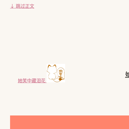
↓
跳过正文
她笑中藏泪花