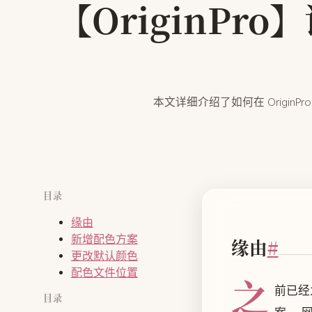
【OriginPr
本文详细介绍了如何在 Orig
目录
缘由
新增配色方案
缘由
#
更改默认颜色
配色文件位置
之
前已经
目录