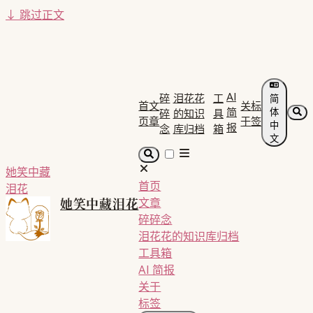
↓
跳过正文
AI
碎
泪花花
工
简
首
文
关
标
简
体
碎
的知识
具
页
章
于
签
中
报
念
库归档
箱
文
她笑中藏
首页
泪花
她笑中藏泪花
文章
碎碎念
泪花花的知识库归档
工具箱
AI 简报
关于
标签